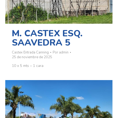
M. CASTEX ESQ.
SAAVEDRA 5
Castex Entrada Canning
Por
admin
25 de noviembre de 2025
10 x 5 mts – 1 cara