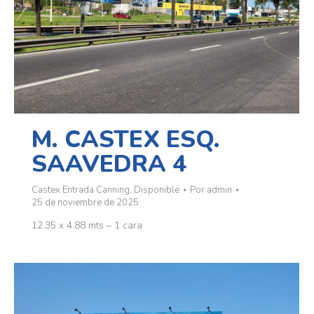
M. CASTEX ESQ.
SAAVEDRA 4
Castex Entrada Canning
,
Disponible
Por
admin
25 de noviembre de 2025
12.35 x 4.88 mts – 1 cara