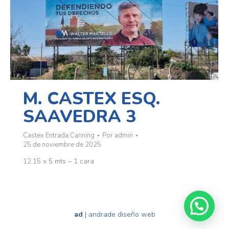
M. CASTEX ESQ.
SAAVEDRA 3
Castex Entrada Canning
Por
admin
25 de noviembre de 2025
12.15 x 5 mts – 1 cara
ad
|
andrade diseño web