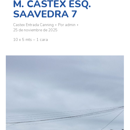
M. CASTEX ESQ.
SAAVEDRA 7
Castex Entrada Canning
Por
admin
25 de noviembre de 2025
10 x 5 mts – 1 cara