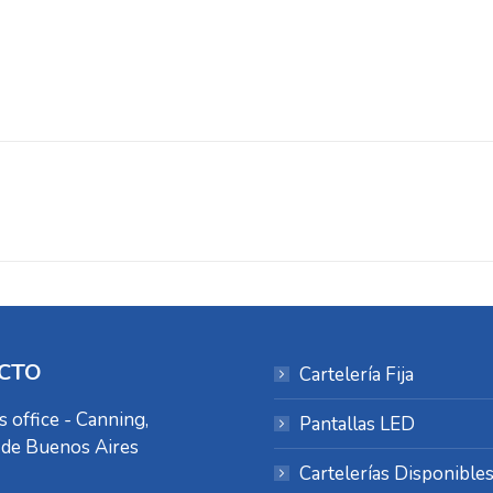
Proyecto
siguiente
CTO
Cartelería Fija
s office - Canning,
Pantallas LED
 de Buenos Aires
Cartelerías Disponible