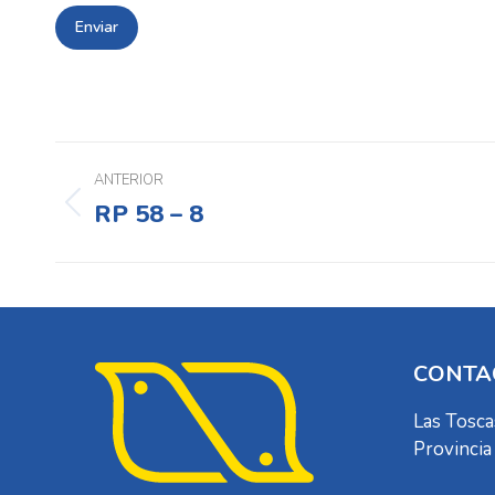
Navegación
entre
ANTERIOR
RP 58 – 8
Proyecto
proyectos
anterior
CONTA
Las Tosca
Provincia