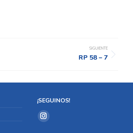
SIGUIENTE
RP 58 – 7
¡SEGUINOS!
Encuéntranos en:
Instagram
page
s