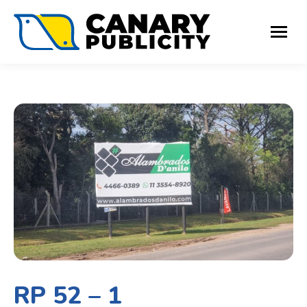
RP 52 – 1